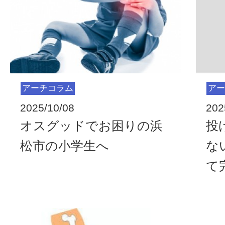
アーチコラム
アー
2025/10/08
202
オスグッドでお困りの浜
投
松市の小学生へ
な
て