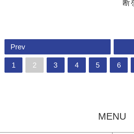
断
Prev
1
2
3
4
5
6
MENU