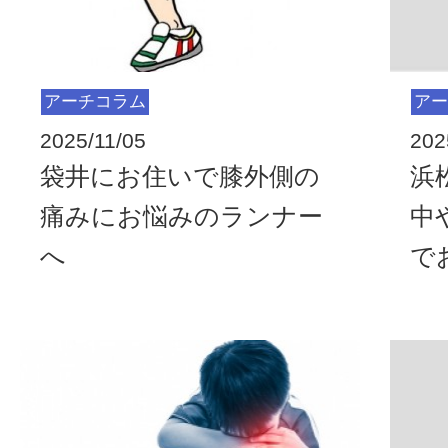
アーチコラム
アー
2025/11/05
202
袋井にお住いで膝外側の
浜
痛みにお悩みのランナー
中
へ
で