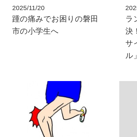
2025/11/20
202
踵の痛みでお困りの磐田
ラ
市の小学生へ
決
サ
ル