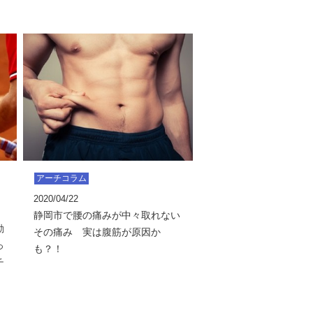
アーチコラム
2020/04/22
静岡市で腰の痛みが中々取れない
動
その痛み 実は腹筋が原因か
っ
も？！
チ