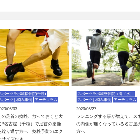
スポーツラボ鍼接骨院(千種)
スポーツラボ鍼整骨院（滝ノ水）
スポーツお悩み事例
アーチコラム
スポーツお悩み事例
アーチコラム
020/06/03
2020/05/27
その足首の捻挫、放っておくと大
ランニングする事が増えて、ス
変!!名古屋（千種）で足首の捻挫
の内側が痛くなっている名古屋
を繰り返す方へ！捻挫予防のエク
方へ
ササイズ付き