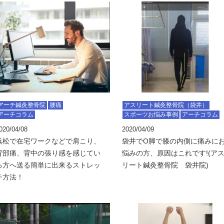
アーチ鍼灸整骨院
腰痛
アスリート鍼灸整骨院（袋井）
アーチコラム
スポーツお悩み事例
アーチコラム
020/04/08
2020/04/09
浜松で在宅ワークなどで肩こり、
袋井でO脚で膝の内側に痛みに
背部痛、背中の張り感を感じてい
悩みの方、原因はこれです!(ア
る方へ送る簡単に出来るストレッ
リート鍼灸整骨院 袋井院)
チ方法！