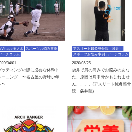
A Village滝ノ水
スポーツお悩み事例
アスリート鍼灸整骨院（袋井）
アーチコラム
スポーツお悩み事例
アーチコラム
020/04/01
2020/03/25
バッティングの際に必要な体幹ト
袋井で肩の痛みでお悩みのあな
レーニング 〜名古屋の野球少年
た、原因は肩甲骨かもしれませ
へ〜
ん、、、、(アスリート鍼灸整骨
院 袋井院)