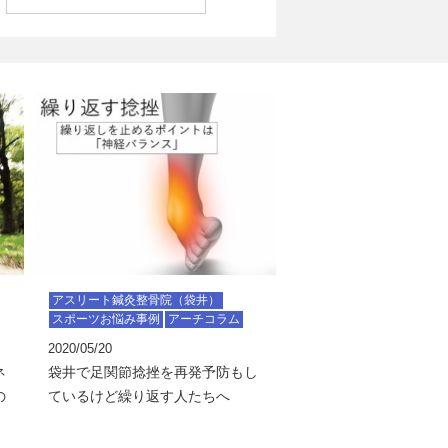
アスリート鍼灸整骨院（袋井）
スポーツお悩み事例
アーチコラム
2020/05/20
ネ
袋井で足関節捻挫を再発予防もし
の
ているけど繰り返す人たちへ