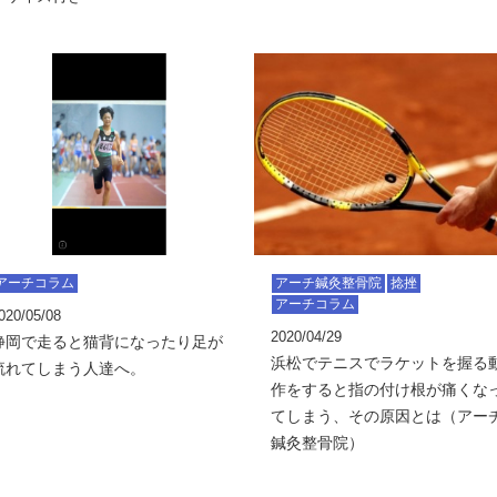
アーチコラム
アーチ鍼灸整骨院
捻挫
アーチコラム
020/05/08
2020/04/29
静岡で走ると猫背になったり足が
浜松でテニスでラケットを握る
流れてしまう人達へ。
作をすると指の付け根が痛くな
てしまう、その原因とは（アー
鍼灸整骨院）