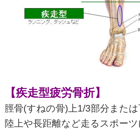
【疾走型疲労骨折】
脛骨(すねの骨)上1/3部分または
陸上や長距離など走るスポーツ