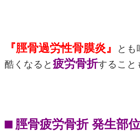
『脛骨過労性骨膜炎』
とも
疲労骨折
酷くなると
すること
⬛︎ 脛骨疲労骨折 発生部